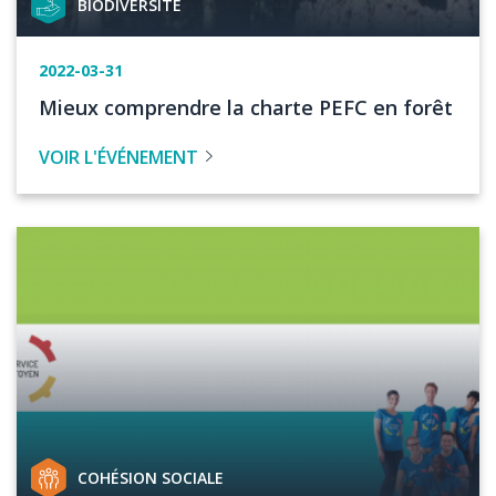
BIODIVERSITÉ
de
projet
Date
2022-03-31
de
Titre
Mieux comprendre la charte PEFC en forêt
l'événement
de
VOIR L'ÉVÉNEMENT
l'évenement
Image
Catégorie
COHÉSION SOCIALE