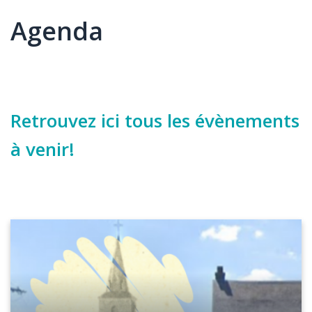
Agenda
Élément
Texte
Retrouvez ici tous les évènements
à venir!
Image