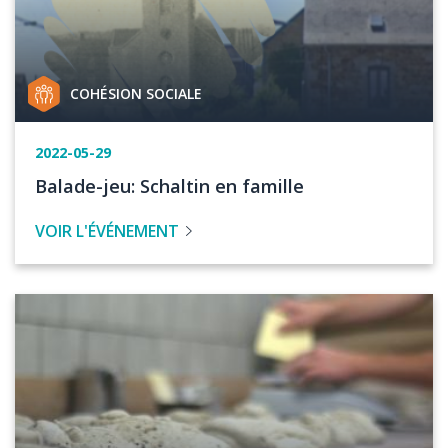
Catégorie
COHÉSION SOCIALE
de
projet
Date
2022-05-29
de
Titre
Balade-jeu: Schaltin en famille
l'événement
de
VOIR L'ÉVÉNEMENT
l'évenement
Image