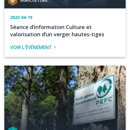
AGRICULTURE
de
projet
Date
2022-04-19
de
Titre
Séance d’information Culture et
l'événement
de
valorisation d’un verger hautes-tiges
l'évenement
VOIR L'ÉVÉNEMENT
Image
Catégorie