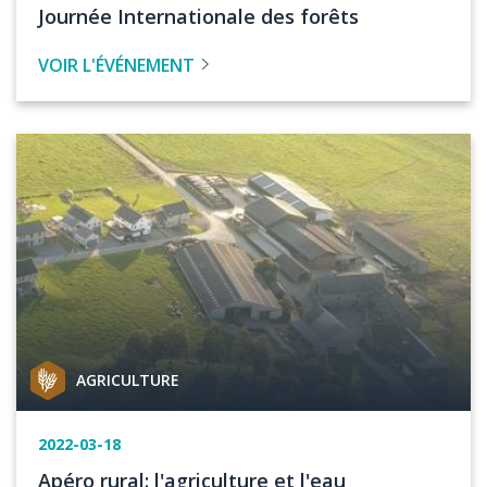
de
Titre
Journée Internationale des forêts
l'événement
de
VOIR L'ÉVÉNEMENT
l'évenement
Image
Catégorie
AGRICULTURE
de
projet
Date
2022-03-18
de
Titre
Apéro rural: l'agriculture et l'eau