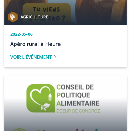
Catégorie
AGRICULTURE
de
projet
Date
2022-05-06
de
Titre
Apéro rural à Heure
l'événement
de
VOIR L'ÉVÉNEMENT
l'évenement
Image