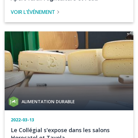
l'événement
de
VOIR L'ÉVÉNEMENT
l'évenement
Image
Catégorie
ALIMENTATION DURABLE
de
projet
Date
2022-03-13
de
Titre
Le Collégial s'expose dans les salons
l'événement
de
Horecatel et Tavola