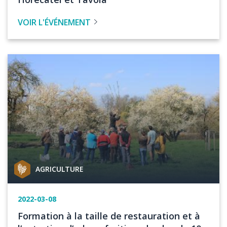
l'évenement
VOIR L'ÉVÉNEMENT
Image
Catégorie
AGRICULTURE
de
projet
Date
2022-03-08
de
Titre
Formation à la taille de restauration et à
l'événement