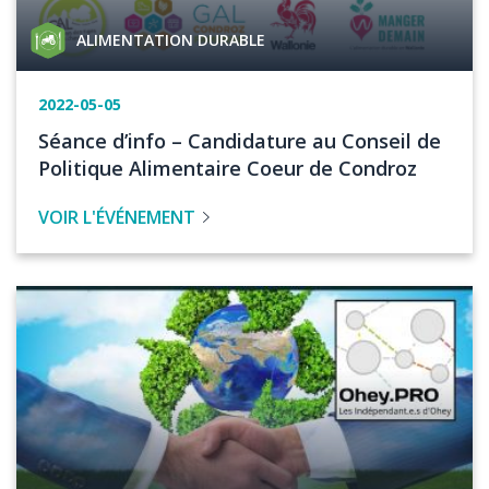
Catégorie
ALIMENTATION DURABLE
de
projet
Date
2022-05-05
de
Titre
Séance d’info – Candidature au Conseil de
l'événement
de
Politique Alimentaire Coeur de Condroz
l'évenement
VOIR L'ÉVÉNEMENT
Image