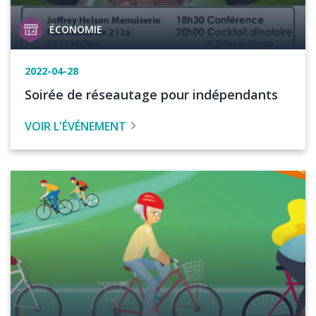
Catégorie
ÉCONOMIE
de
projet
Date
2022-04-28
de
Titre
Soirée de réseautage pour indépendants
l'événement
de
VOIR L'ÉVÉNEMENT
l'évenement
Image