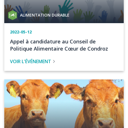
Catégorie
ALIMENTATION DURABLE
de
projet
Date
2022-05-12
de
Titre
Appel à candidature au Conseil de
l'événement
de
Politique Alimentaire Cœur de Condroz
l'évenement
VOIR L'ÉVÉNEMENT
Image