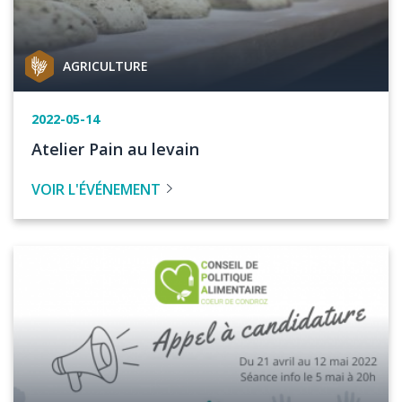
Catégorie
AGRICULTURE
de
projet
Date
2022-05-14
de
Titre
Atelier Pain au levain
l'événement
de
VOIR L'ÉVÉNEMENT
l'évenement
Image