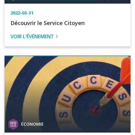
de
projet
Date
2022-03-31
de
Titre
Découvrir le Service Citoyen
l'événement
de
VOIR L'ÉVÉNEMENT
l'évenement
Image
Catégorie
ÉCONOMIE
de