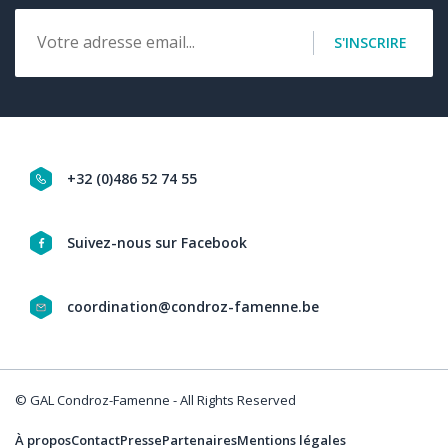
Email
S'INSCRIRE
+32 (0)486 52 74 55
Navigation
Suivez-nous sur Facebook
social
coordination@condroz-famenne.be
&
contact
© GAL Condroz-Famenne - All Rights Reserved
À propos
Contact
Presse
Partenaires
Mentions légales