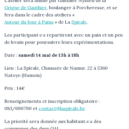
L’atelier sera animé par Gauthier Nyssen de la
Grigne de Gauthier
, boulanger à Porcheresse
, et se
fera dans le cadre des ateliers «
Autour du four à Pains
» de La
Spirale
.
Les participant·e·s repartiront avec un pain et un peu
de levain pour poursuivre leurs expérimentations.
Date :
samedi 14 mai de 13h à 18h
Lieu : La Spirale,
Chaussée de Namur, 22 à 5360
Natoye (Hamois)
Prix : 14€
Renseignements et inscription obligatoire :
083/690790 et
contact@laspirale.be
La priorité sera donnée aux habitant.e.s des
communes des deux GAL