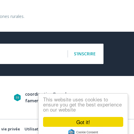
ones rurales.
S'INSCRIRE
coordination@condroz-
This website uses cookies to
famenne.be
ensure you get the best experience
on our website
Got it!
 vie privée
Utilisation des cookies