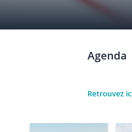
Agenda
Élément
Texte
Retrouvez ic
Image
Image