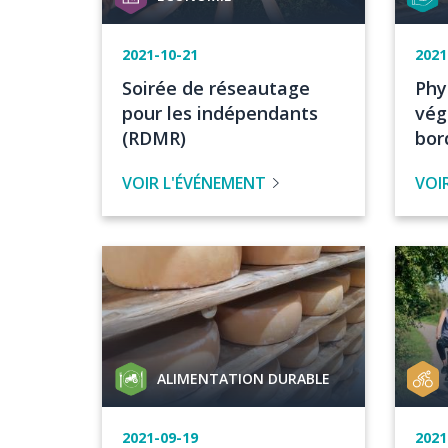
de
de
projet
proje
Date
2021-10-21
Dat
2021
de
de
Titre
Tit
Soirée de réseautage
Phy
l'événement
l'é
de
de
pour les indépendants
vég
l'évenement
l'é
(RDMR)
bor
VOIR L'ÉVÉNEMENT
VOI
Image
Image
Catégorie
Catég
ALIMENTATION DURABLE
de
de
projet
proje
Date
2021-09-19
Dat
2021