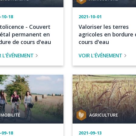
de
t
projet
e
-10-18
Date
2021-10-01
de
re
Titre
tolicence - Couvert
Valoriser les terres
vénement
l'événement
de
étal permanent en
agricoles en bordure 
venement
l'évenement
dure de cours d'eau
cours d'eau
R L'ÉVÉNEMENT
VOIR L'ÉVÉNEMENT
Image
orie
Catégorie
MOBILITÉ
AGRICULTURE
de
t
projet
e
-09-18
Date
2021-09-13