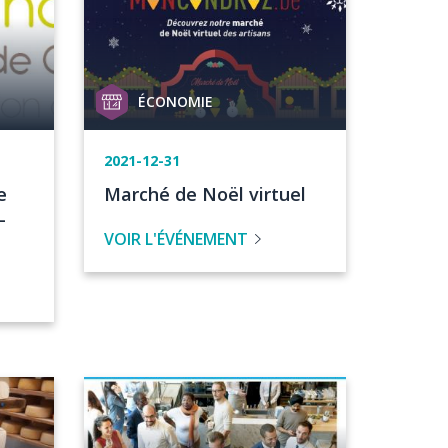
Catégorie
ÉCONOMIE
de
projet
Date
2021-12-31
de
Titre
e
Marché de Noël virtuel
l'événement
de
-
VOIR L'ÉVÉNEMENT
l'évenement
Image