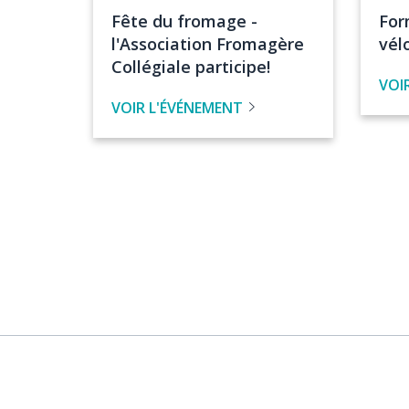
de
de
Titre
Tit
Fête du fromage -
For
l'événement
l'é
de
de
l'Association Fromagère
vél
l'évenement
l'é
Collégiale participe!
VOI
VOIR L'ÉVÉNEMENT
Pagination