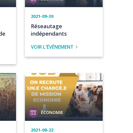
de
projet
Date
2021-09-30
de
Titre
Réseautage
l'événement
de
de
indépendants
l'évenement
VOIR L'ÉVÉNEMENT
Image
Catégorie
ÉCONOMIE
de
projet
Date
2021-08-22