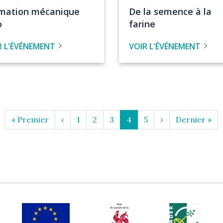
de
re
Titre
mation mécanique
De la semence à la
vénement
l'événement
de
o
farine
venement
l'évenement
R L'ÉVÉNEMENT
VOIR L'ÉVÉNEMENT
Première
« Premier
Page
‹
Page
1
Page
2
Page
3
Page
4
Page
5
Page
›
Dernière
Dernier »
page
précédente
courante
suivante
page