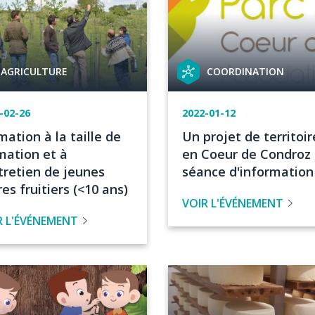
orie
Catégorie
AGRICULTURE
COORDINATION
de
t
projet
e
-02-26
Date
2022-01-12
de
re
Titre
mation à la taille de
Un projet de territoir
vénement
l'événement
de
mation et à
en Coeur de Condroz 
venement
l'évenement
ntretien de jeunes
séance d'information
es fruitiers (<10 ans)
VOIR L'ÉVÉNEMENT
R L'ÉVÉNEMENT
Image