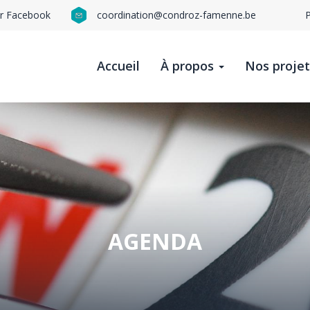
ur Facebook
coordination@condroz-famenne.be
N
n
Accueil
À propos
Nos proje
t
b
AGENDA