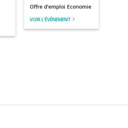
de
Titre
Offre d'emploi Economie
l'événement
de
VOIR L'ÉVÉNEMENT
l'évenement