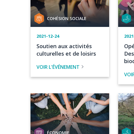
Catégorie
Catég
COHÉSION SOCIALE
de
de
projet
proje
Date
2021-12-24
Dat
2021
de
de
Titre
Tit
Soutien aux activités
Opé
l'événement
l'é
de
de
culturelles et de loisirs
Des
l'évenement
l'é
bio
VOIR L'ÉVÉNEMENT
VOI
Image
Image
Catégorie
Catég
ÉCONOMIE