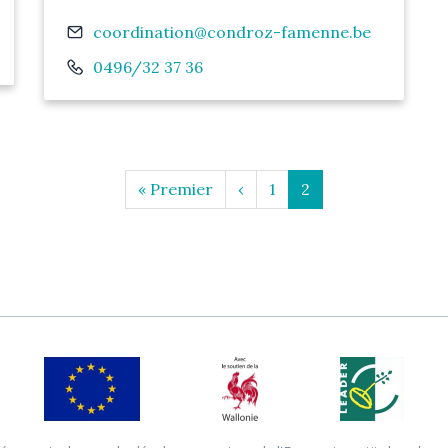
Email
coordination@condroz-famenne.be
Téléphone
0496/32 37 36
Première
« Premier
Page
‹
Page
1
Page
2
page
précédente
courante