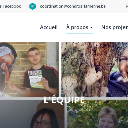
ur Facebook
coordination@condroz-famenne.be
N
n
Accueil
À propos
Nos proje
t
b
L'ÉQUIPE