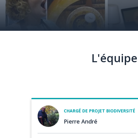
L'équipe
Image
Fonction
CHARGÉ DE PROJET BIODIVERSITÉ
Pierre André