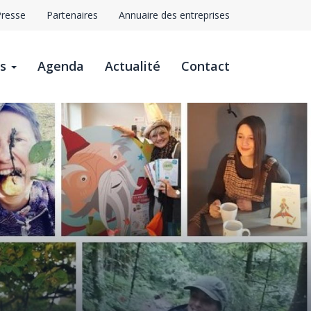
Presse
Partenaires
Annuaire des entreprises
avigation
ts
Agenda
Actualité
Contact
op
ar