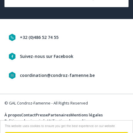
+32 (0)486 52 74 55
Navigation
Suivez-nous sur Facebook
social
coordination@condroz-famenne.be
&
contact
© GAL Condroz-Famenne - All Rights Reserved
À propos
Contact
Presse
Partenaires
Mentions légales
Politique de vie privée
Utilisation des cookies
This website uses cookies to ensure you get the best experience on our website
Menu