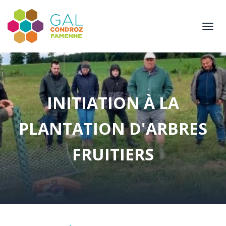
Aller
au
Togg
contenu
navi
principal
INITIATION À LA
PLANTATION D'ARBRES
FRUITIERS