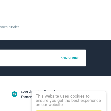
ones rurales.
S'INSCRIRE
coordination@condroz-
This website uses cookies to
famenne.be
ensure you get the best experience
on our website