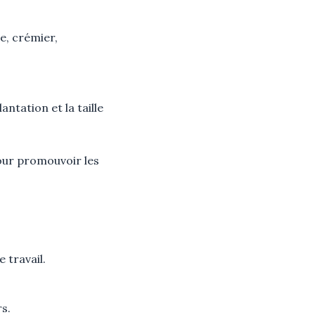
e, crémier,
ntation et la taille
our promouvoir les
 travail.
s.