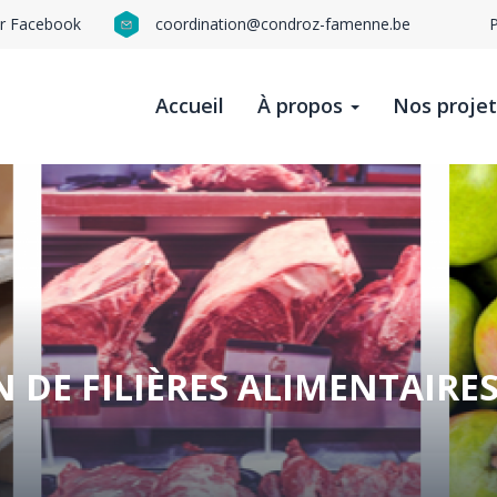
ur Facebook
coordination@condroz-famenne.be
N
n
Accueil
À propos
Nos proje
t
b
 DE FILIÈRES ALIMENTAIRE