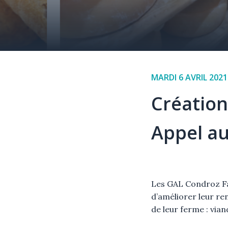
Date
MARDI 6 AVRIL 2021
de
Création 
l'événement
Appel au
Élément
Texte
Les GAL Condroz Fa
d’améliorer leur re
de leur ferme :
viand