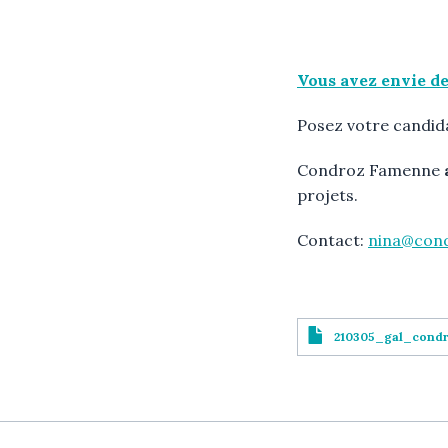
Vous avez envie de 
Posez votre candid
Condroz Famenne
projets.
Contact:
nina@con
Document
File
210305_gal_condr