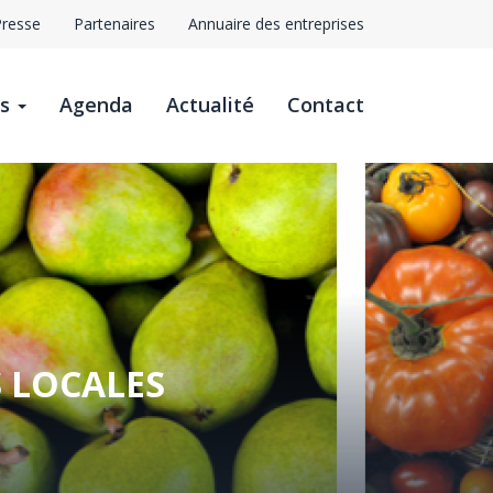
Presse
Partenaires
Annuaire des entreprises
avigation
ts
Agenda
Actualité
Contact
op
ar
S LOCALES