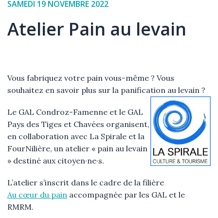
Date
SAMEDI 19 NOVEMBRE 2022
de
Atelier Pain au levain
l'événement
Élément
Texte
Vous fabriquez votre pain vous-même ? Vous
souhaitez en savoir plus sur la panification au levain ?
Le GAL Condroz-Famenne et le GAL
Pays des Tiges et Chavées organisent,
en collaboration avec La Spirale et la
FourNilière, un atelier « pain au levain
» destiné aux citoyen·ne·s.
L’atelier s’inscrit dans le cadre de la filière
Au cœur du pain
accompagnée par les GAL et le
RMRM.