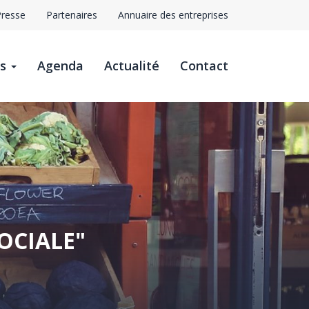
Presse
Partenaires
Annuaire des entreprises
avigation
ts
Agenda
Actualité
Contact
op
ar
OCIALE"