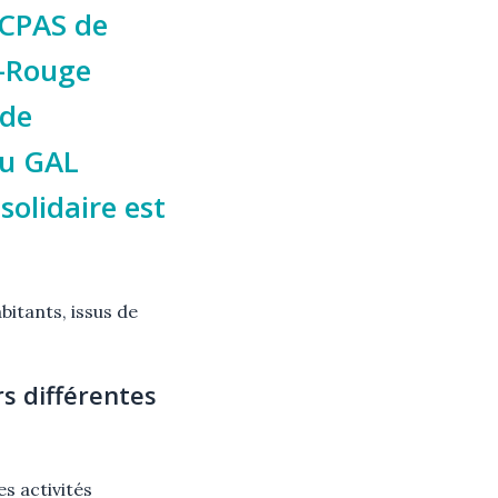
 CPAS de
x-Rouge
 de
du GAL
olidaire est
bitants, issus de
ers différentes
es activités