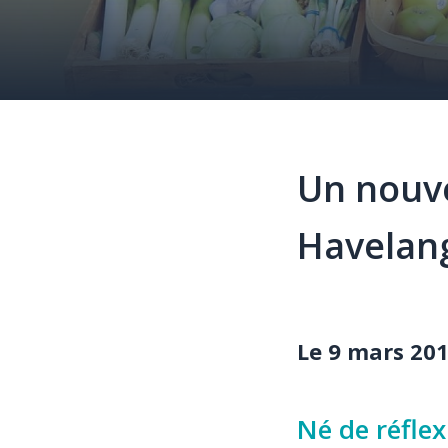
Un nouve
Havelan
Élément
Texte
Le 9 mars 20
Né de réflex