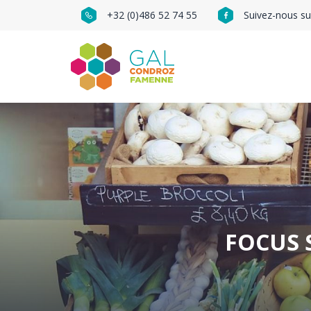
Aller
+32 (0)486 52 74 55
Suivez-nous s
au
Navigation
contenu
principal
Navigatio
social
principale
&
contact
FOCUS 