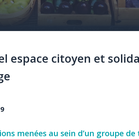
l espace citoyen et solida
ge
19
ions menées au sein d’un groupe de 