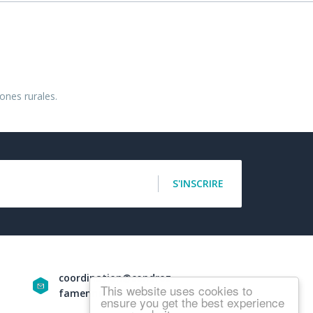
ones rurales.
S'INSCRIRE
coordination@condroz-
This website uses cookies to
famenne.be
ensure you get the best experience