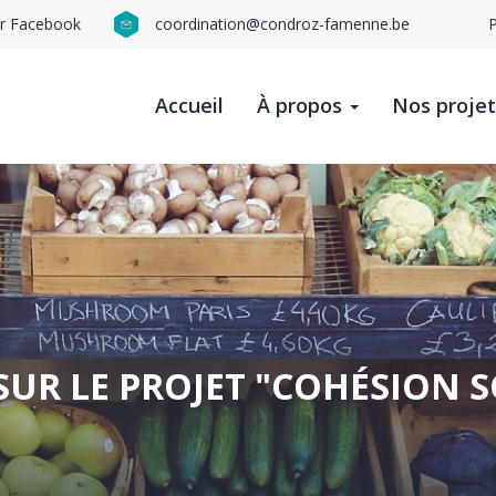
ur Facebook
coordination@condroz-famenne.be
N
n
Accueil
À propos
Nos proje
t
b
SUR LE PROJET "COHÉSION S