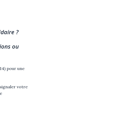
aire ?
ou
 14) pour une
signaler votre
be