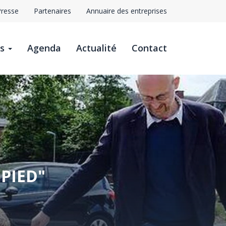
Presse
Partenaires
Annuaire des entreprises
avigation
ts
Agenda
Actualité
Contact
op
ar
 PIED"