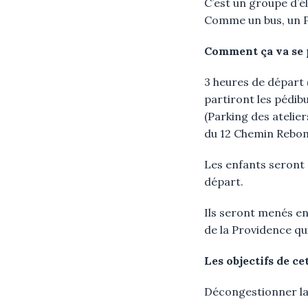
C’est un groupe d’é
Comme un bus, un Pé
Comment ça va se p
3 heures de départ 
partiront les pédib
(Parking des atelie
du 12 Chemin Rebo
Les enfants seront a
départ.
Ils seront menés en
de la Providence qui
Les objectifs de ce
Décongestionner la v