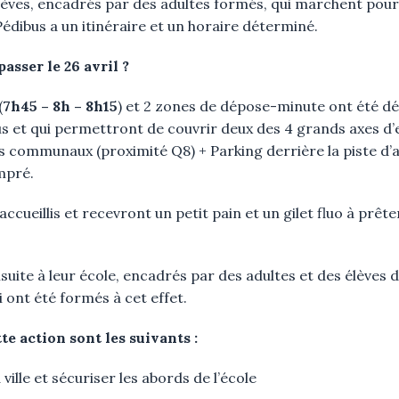
lèves, encadrés par des adultes formés, qui marchent pour 
dibus a un itinéraire et un horaire déterminé.
asser le 26 avril ?
(
7h45 – 8h – 8h15
) et 2 zones de dépose-minute ont été déf
us et qui permettront de couvrir deux des 4 grands axes d’en
rs communaux (proximité Q8) + Parking derrière la piste d’
mpré.
ccueillis et recevront un petit pain et un gilet fluo à prêt
suite à leur école, encadrés par des adultes et des élèves
 ont été formés à cet effet.
tte action sont les suivants :
ille et sécuriser les abords de l’école