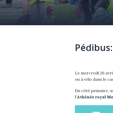
Pédibus:
Élément
Texte
Le mercredi 26 avril,
ou à vélo dans le ca
Du côté primaire, u
l'
Athénée royal M