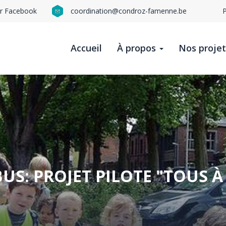
ur Facebook
coordination@condroz-famenne.be
N
n
Accueil
À propos
Nos proje
t
b
US: PROJET PILOTE "TOUS À