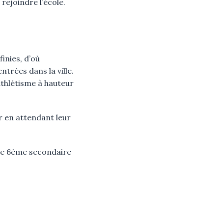
rejoindre l’école.
inies, d’où
trées dans la ville.
athlétisme à hauteur
er en attendant leur
 de 6ème secondaire