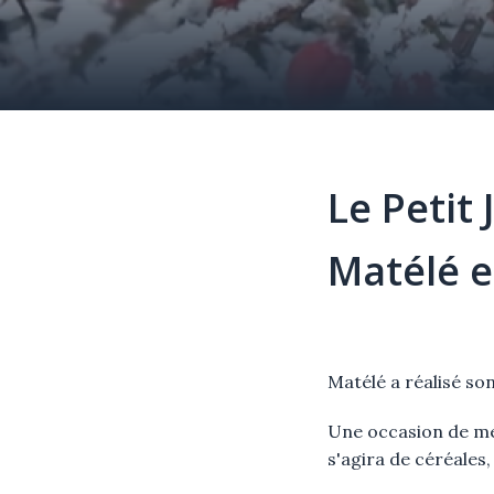
Le Petit
Matélé es
Élément
Texte
Matélé a réalisé s
Une occasion de met
s'agira de céréales, 