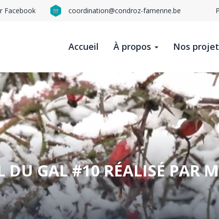
ur Facebook
coordination@condroz-famenne.be
N
n
Accueil
À propos
Nos proje
t
b
 DU GAL #10 RÉALISÉ PAR M