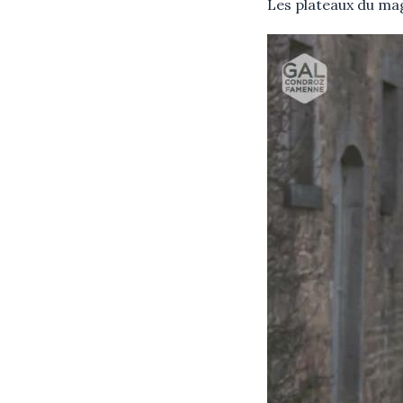
Les plateaux du mag
Vidéo
Vidéo