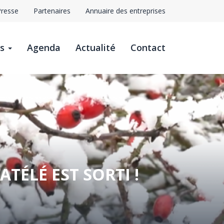
Presse
Partenaires
Annuaire des entreprises
avigation
ts
Agenda
Actualité
Contact
op
ar
ATÉLÉ EST SORTI !