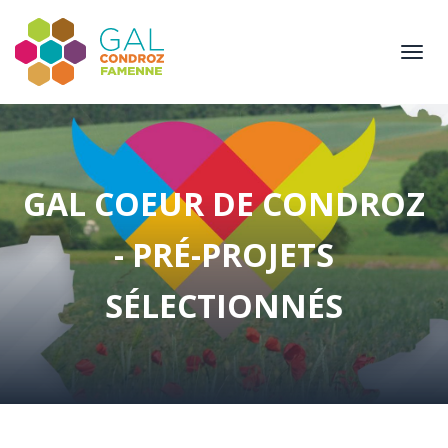
Aller
au
Togg
contenu
navi
principal
GAL COEUR DE CONDROZ
- PRÉ-PROJETS
SÉLECTIONNÉS