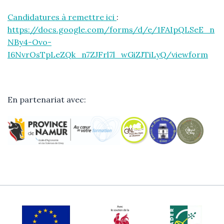
Candidatures à remettre ici
:
https://docs.google.com/forms/d/e/1FAIpQLSeE_n
NBy4-Ovo-
I6NvrOsTpLeZQk_n7ZJFrl7l_wGiZJTiLyQ/viewform
En partenariat avec: