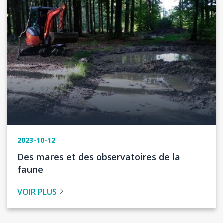
Image
2023-10-12
Titre
Des mares et des observatoires de la
de
faune
l'actualité
VOIR PLUS