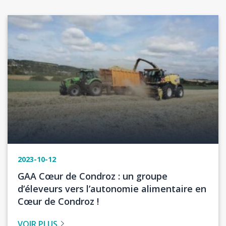
Image
2023-10-12
Titre
GAA Cœur de Condroz : un groupe
de
d’éleveurs vers l’autonomie alimentaire en
l'actualité
Cœur de Condroz !
VOIR PLUS