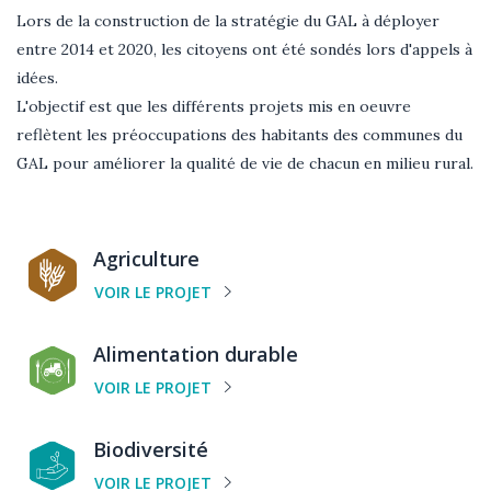
Texte
Lors de la construction de la stratégie du GAL à déployer
entre 2014 et 2020, les citoyens ont été sondés lors d'appels à
idées.
L'objectif est que les différents projets mis en oeuvre
reflètent les préoccupations des habitants des communes du
GAL pour améliorer la qualité de vie de chacun en milieu rural.
Catégorie
Agriculture
de
VOIR LE PROJET
projet
Catégorie
Alimentation durable
de
VOIR LE PROJET
projet
Catégorie
Biodiversité
de
VOIR LE PROJET