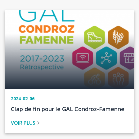
Image
2024-02-06
Titre
Clap de fin pour le GAL Condroz-Famenne
de
VOIR PLUS
l'actualité