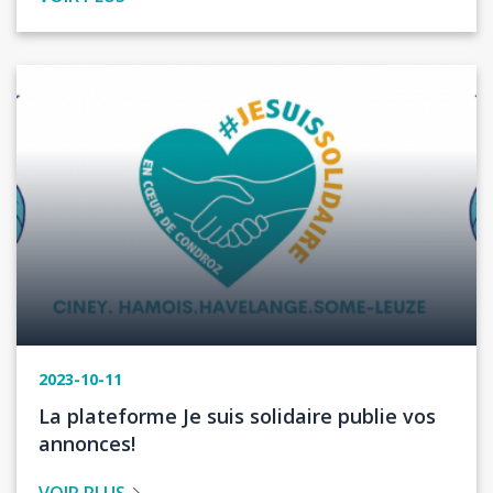
Image
2023-10-11
Titre
La plateforme Je suis solidaire publie vos
de
annonces!
l'actualité