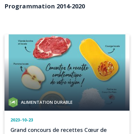
Programmation 2014-2020
Body
Image
Catégorie
ALIMENTATION DURABLE
de
projet
Date
2023-10-23
de
Titre
Grand concours de recettes Cœur de