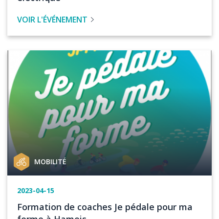
l'évenement
VOIR L'ÉVÉNEMENT
Image
Catégorie
MOBILITÉ
de
projet
Date
2023-04-15
de
Titre
Formation de coaches Je pédale pour ma
l'événement
de
forme à Hamois