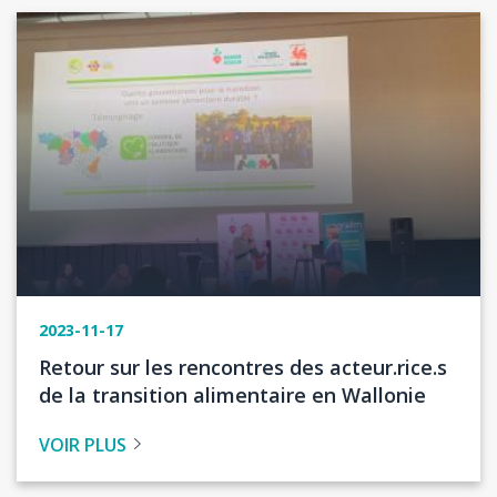
Image
2023-11-17
Titre
Retour sur les rencontres des acteur.rice.s
de
de la transition alimentaire en Wallonie
l'actualité
VOIR PLUS