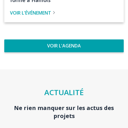
l'évenement
VOIR L'ÉVÉNEMENT
VOIR L'AGENDA
Titre
ACTUALITÉ
section
Ne rien manquer sur les actus des
Body
projets