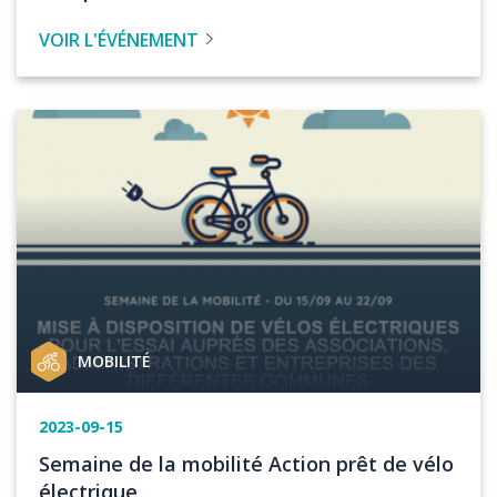
l'événement
de
VOIR L'ÉVÉNEMENT
l'évenement
Image
Catégorie
MOBILITÉ
de
projet
Date
2023-09-15
de
Titre
Semaine de la mobilité Action prêt de vélo
l'événement
de
électrique