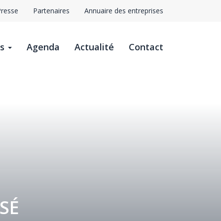
Presse
Partenaires
Annuaire des entreprises
avigation
ts
Agenda
Actualité
Contact
op
ar
ISÉ