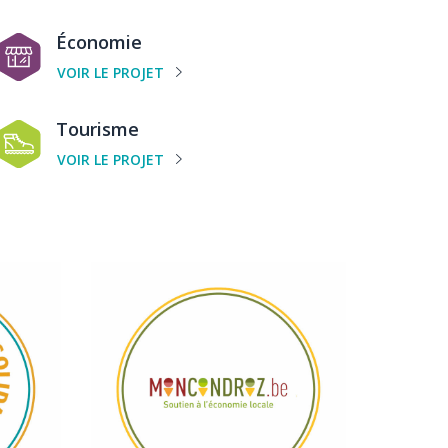
rojet
atégorie
Économie
e
VOIR LE PROJET
rojet
atégorie
Tourisme
e
VOIR LE PROJET
rojet