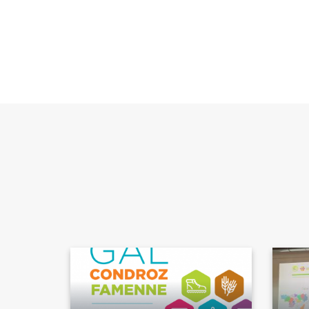
Titre
section
Body
Image
Image