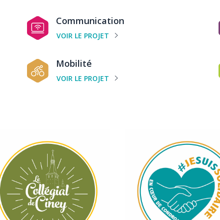
projet
p
Catégorie
C
Communication
de
d
VOIR LE PROJET
projet
p
Catégorie
C
Mobilité
de
d
VOIR LE PROJET
projet
p