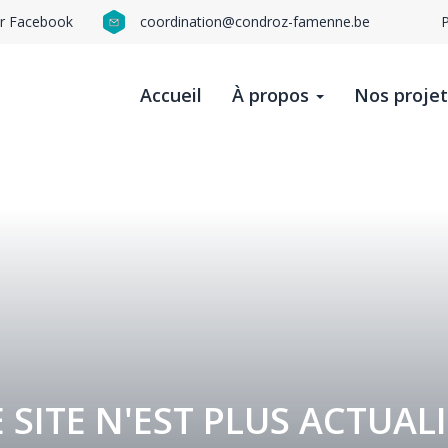
ur Facebook
coordination@condroz-famenne.be
N
n
Accueil
À propos
Nos proje
t
b
 SITE N'EST PLUS ACTUAL