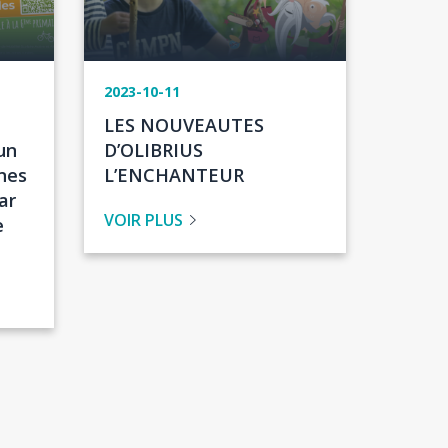
2023-10-11
Titre
LES NOUVEAUTES
de
un
D’OLIBRIUS
l'actualité
nes
L’ENCHANTEUR
ar
VOIR PLUS
e