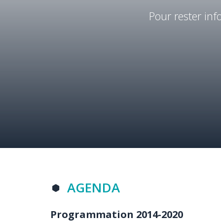
Body
Pour rester in
Titre
AGENDA
section
Programmation 2014-2020
Body