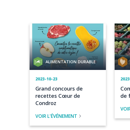
Image
Image
Catégorie
Catég
ALIMENTATION DURABLE
de
de
projet
proje
Date
2023-10-23
Dat
2023
de
de
Titre
Tit
Grand concours de
Com
l'événement
l'é
de
de
recettes Cœur de
de f
l'évenement
l'é
Condroz
VOI
VOIR L'ÉVÉNEMENT