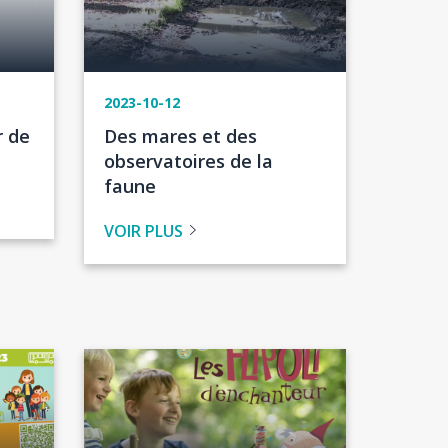
2023-10-12
Titre
r de
Des mares et des
de
observatoires de la
l'actualité
faune
VOIR PLUS
Image