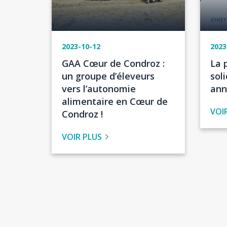
2023-10-12
2023
Titre
Tit
GAA Cœur de Condroz :
La 
de
de
un groupe d’éleveurs
sol
l'actualité
l'ac
vers l’autonomie
ann
alimentaire en Cœur de
VOI
Condroz !
VOIR PLUS