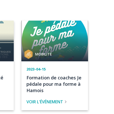
Image
Catégorie
MOBILITÉ
de
projet
Date
2023-04-15
de
Titre
té
Formation de coaches Je
l'événement
de
pédale pour ma forme à
l'évenement
Hamois
VOIR L'ÉVÉNEMENT