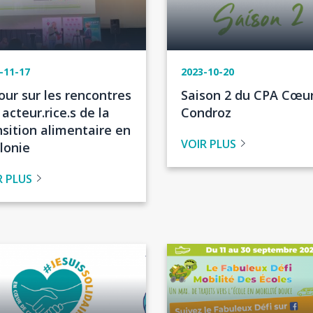
-11-17
2023-10-20
re
Titre
our sur les rencontres
Saison 2 du CPA Cœu
de
acteur.rice.s de la
Condroz
tualité
l'actualité
nsition alimentaire en
VOIR PLUS
lonie
R PLUS
Image