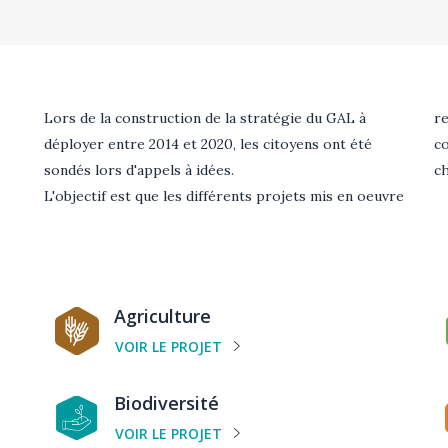
Texte
Lors de la construction de la stratégie du GAL à
re
déployer entre 2014 et 2020, les citoyens ont été
c
sondés lors d'appels à idées.
ch
L'objectif est que les différents projets mis en oeuvre
Catégorie
C
Agriculture
de
d
VOIR LE PROJET
projet
p
Catégorie
C
Biodiversité
de
d
VOIR LE PROJET