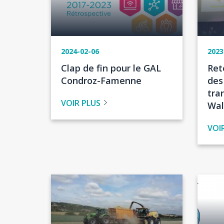
2024-02-06
2023
Titre
Tit
Clap de fin pour le GAL
Ret
de
de
Condroz-Famenne
des 
l'actualité
l'ac
tra
VOIR PLUS
Wal
VOI
Image
Image