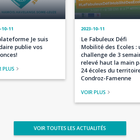
-10-11
2023-10-11
re
Titre
plateforme Je suis
Le Fabuleux Défi
de
idaire publie vos
Mobilité des Ecoles : 
tualité
l'actualité
onces!
challenge de 3 semai
relevé haut la main p
R PLUS
24 écoles du territoir
Condroz-Famenne
VOIR PLUS
VOIR TOUTES LES ACTUALITÉS