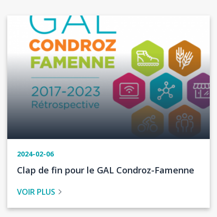
Image
2024-02-06
Titre
Clap de fin pour le GAL Condroz-Famenne
de
VOIR PLUS
l'actualité