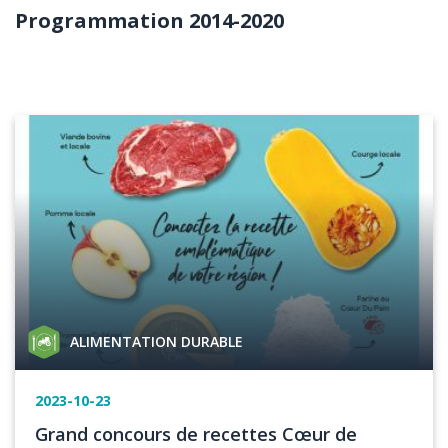
Programmation 2014-2020
Body
Image
Catégorie
ALIMENTATION DURABLE
de
projet
Date
2023-10-23
de
Titre
Grand concours de recettes Cœur de