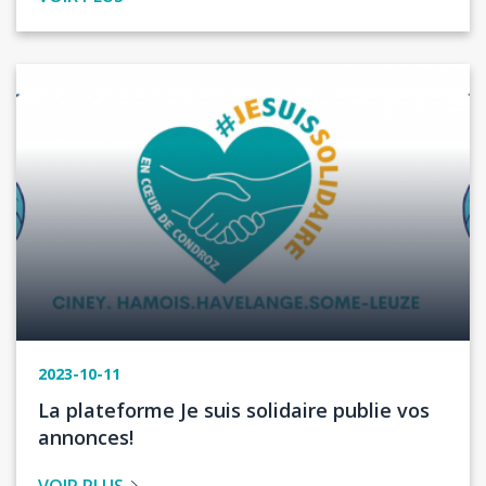
Image
2023-10-11
Titre
La plateforme Je suis solidaire publie vos
de
annonces!
l'actualité