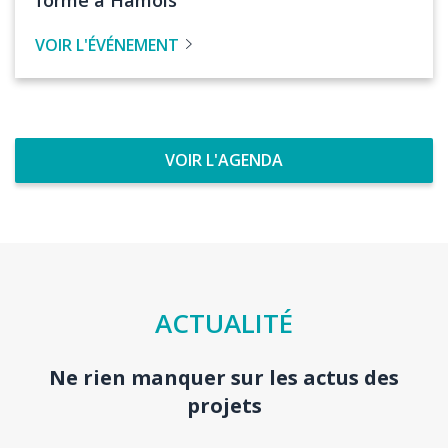
l'évenement
VOIR L'ÉVÉNEMENT
VOIR L'AGENDA
Titre
ACTUALITÉ
section
Ne rien manquer sur les actus des
Body
projets