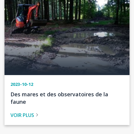
Image
2023-10-12
Titre
Des mares et des observatoires de la
de
faune
l'actualité
VOIR PLUS