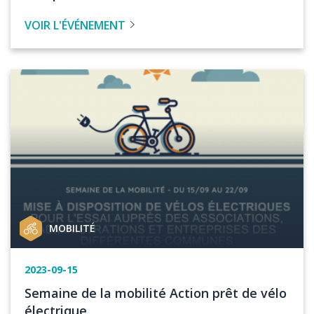
l'événement
de
VOIR L'ÉVÉNEMENT
l'évenement
Image
Catégorie
MOBILITÉ
de
projet
Date
2023-09-15
de
Titre
Semaine de la mobilité Action prêt de vélo
l'événement
de
électrique