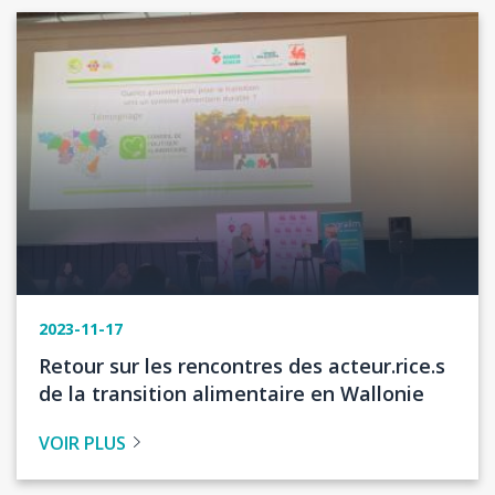
Image
2023-11-17
Titre
Retour sur les rencontres des acteur.rice.s
de
de la transition alimentaire en Wallonie
l'actualité
VOIR PLUS