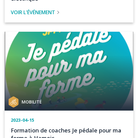
l'évenement
VOIR L'ÉVÉNEMENT
Image
Catégorie
MOBILITÉ
de
projet
Date
2023-04-15
de
Titre
Formation de coaches Je pédale pour ma
l'événement
de
forme à Hamois