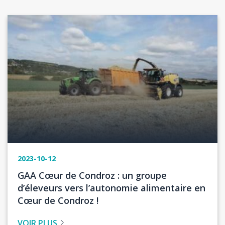
Image
2023-10-12
Titre
GAA Cœur de Condroz : un groupe
de
d’éleveurs vers l’autonomie alimentaire en
l'actualité
Cœur de Condroz !
VOIR PLUS