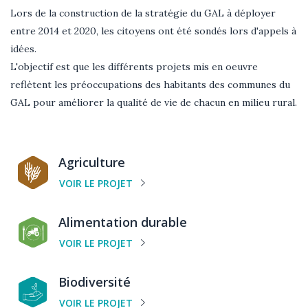
Texte
Lors de la construction de la stratégie du GAL à déployer
entre 2014 et 2020, les citoyens ont été sondés lors d'appels à
idées.
L'objectif est que les différents projets mis en oeuvre
reflètent les préoccupations des habitants des communes du
GAL pour améliorer la qualité de vie de chacun en milieu rural.
Catégorie
Agriculture
de
VOIR LE PROJET
projet
Catégorie
Alimentation durable
de
VOIR LE PROJET
projet
Catégorie
Biodiversité
de
VOIR LE PROJET